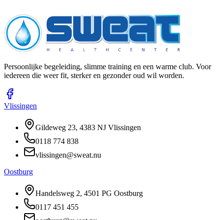
Ik ga akkoord met de
algemene voorwaarden
.
Verstuur bericht
Persoonlijke begeleiding, slimme training en een warme club. Voor
iedereen die weer fit, sterker en gezonder oud wil worden.
Vlissingen
Gildeweg 23, 4383 NJ Vlissingen
0118 774 838
vlissingen@sweat.nu
Oostburg
Handelsweg 2, 4501 PG Oostburg
0117 451 455