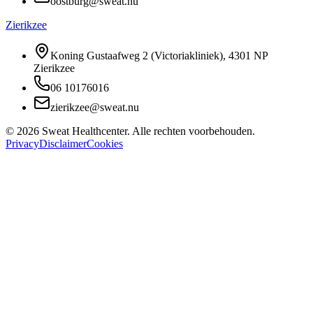
oostburg@sweat.nu
Zierikzee
Koning Gustaafweg 2 (Victoriakliniek), 4301 NP
Zierikzee
06 10176016
zierikzee@sweat.nu
©
2026
Sweat Healthcenter. Alle rechten voorbehouden.
Privacy
Disclaimer
Cookies