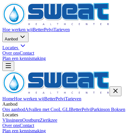
Hoe werken wij
BetterPelvi
Tarieven
Aanbod
Locaties
Over ons
Contact
Plan een kennismaking
Home
Hoe werken wij
BetterPelvi
Tarieven
Aanbod
Ons aanbod
Afvallen met CooL GLI
BetterPelvi
Parkinson Boksen
Locaties
Vlissingen
Oostburg
Zierikzee
Over ons
Contact
Plan een kennismaking